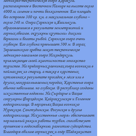
ледниково-тектоническое озеро Каракуль,
расположенное в Восточном Памире на высоте около
4000 м, соленое и почти безжизненное. Его площадь
без островов 380 кв. км, а максимальная глубина –
около 240 м. Озера Сарезское и Яшилькуль,
образовавшиеся в результате землетрясений и
горных обвалов, окружены крутыми» дикими
берегами и богаты рыбой. Сарезское озеро очень
глубокое. Его глубина превышает 500 м. В горах
Зеравшанского хребта лежит тектоническое
ледниково-завальное озеро Искандеркуль,
привлекающее своей живописностью множество
туристов. На предгорных равнинах озера возникли в
поймах рек из стариц, а также в карстовых
котловинах в результате просадок в лёссе или в
других легкоразмываемых породах. Карстовые озера
обычно небольшие, но глубокие. В республике созданы
искусственные водоемы. На Сырдарье и Вахше
сооружены Фархадское, Кайраккумское и Головное
водохранилища. В верховьях Вахша возникло
Нурекское, Сангтудинские, Рогунское и другие
водохранилища. Искусственные «моря» обеспечивают
нормальный режим работы турбин, способствуют
орошению и водоснабжению, развитию судоходства.
Благодаря обилию горных рек и озёр Таджикистан