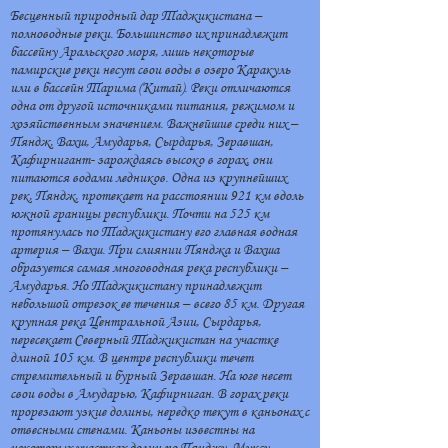
Бесценный природный дар Таджикистана –
полноводные реки. Большинство их принадлежит
бассейну Аральского моря, лишь некоторые
памирские реки несут свои воды в озеро Каракуль
или в бассейн Тарима (Китай). Реки отличаются
одна от другой источниками питания, режимом и
хозяйственным значением. Важнейшие среди них –
Пяндж, Вахш, Амударья, Сырдарья, Зеравшан,
Кафирнигант- зарождаясь высоко в горах, они
питаются водами ледников. Одна из крупнейших
рек, Пяндж, протекает на расстоянии 921 км вдоль
южной границы республики. Почти на 525 км
протянулась по Таджикистану его главная водная
артерия – Вахш. При слиянии Пянджа и Вахша
образуется самая многоводная река республики –
Амударья. Но Таджикистану принадлежит
небольшой отрезок ее течения – всего 85 км. Другая
крупная река Центральной Азии, Сырдарья,
пересекает Северный Таджикистан на участке
длиной 105 км. В центре республики течет
стремительный и бурный Зеравшан. На юге несет
свои воды в Амударью, Кафирниган. В горах реки
прорезают узкие долины, нередко текут в каньонах с
отвесными стенами. Каньоны известны на
некоторых участках долин по Пянджу, Муксу,