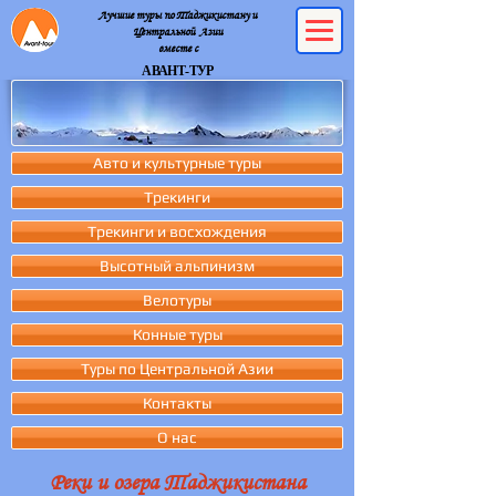
Лучшие туры по Таджикистану и
Центральной Азии
вместе с
АВАНТ-ТУР
Авто и культурные туры
Трекинги
Трекинги и восхождения
Высотный альпинизм
Велотуры
Конные туры
Туры по Центральной Азии
Контакты
О нас
Реки и озера Таджикистана