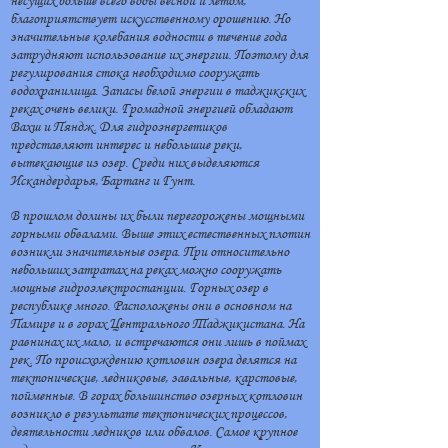
несущих больше всего воды весной и летом,
благоприятствует искусственному орошению. Но
значительные колебания водности в течение года
затрудняют использование их энергии. Поэтому для
регулирования стока необходимо сооружать
водохранилища. Запасы белой энергии в таджикских
реках очень велики. Громадной энергией обладают
Вахш и Пяндж. Для гидроэнергетиков
представляют интерес и небольшие реки,
вытекающие из озер. Среди них выделяются
Искандердарья, Бартанг и Гунт.
В прошлом долины их были перегорожены мощными
горными обвалами. Выше этих естественных плотин
возникли значительные озера. При относительно
небольших затратах на реках можно сооружать
мощные гидроэлектростанции. Горных озер в
республике много. Расположены они в основном на
Памире и в горах Центрального Таджикистана. На
равнинах их мало, и встречаются они лишь в поймах
рек. По происхождению котловин озера делятся на
тектонические, ледниковые, завальные, карстовые,
пойменные. В горах большинство озерных котловин
возникло в результате тектонических процессов,
деятельности ледников или обвалов. Самое крупное