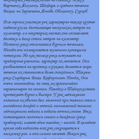
Бартангу, Язгулему, Шахдаре, в среднем течении
Вахша, на Зеравшане, Ягнобе, Обихингоу, Сурхоб.
Для горных участков рек характерно также крутое
падение русла, достигающее нескольких метров на
километр, а в некоторых местах оно составляет
десятки и даже сотни метров на километр.
Поэтому реки отличаются бурным течением.
Иногда они низвергаются шумными кипящими
потоками. Но как только реки вступают на
предгорные равнины, характер их меняется. Они
разбиваются на протоки и рукава, делаются шире,
течение их становится более спокойным. Таковы
реки Сырдарья, Вахш, Кафирниган, Пяндж. Они
очень многоводны, но сток их чрезвычайно
неравномерен по сезонам. Паводки в Таджикистане
протекают бурно и быстро. У рек ледникового
питания их обычно два: весенний при таянии снега и
выпадении дождей и летний, вызываемый талыми
ледниковыми водами и водами вечных снегов. Реки,
питающиеся сезонным снегом и дождями (реки
предгорий), имеют один паводок – весной. В холодное
время года водность всех рек сокращается в
несколько раз, и они сильно мелеют. Режим рек,