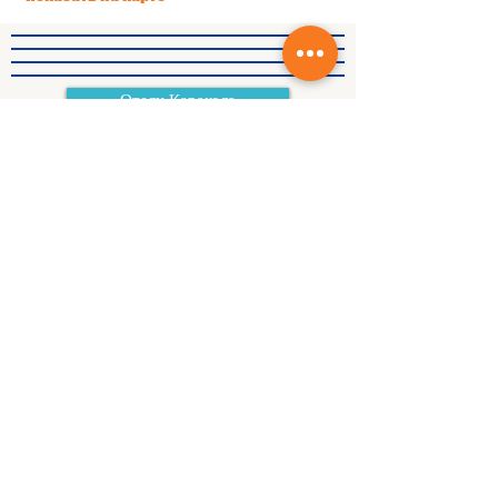
Отели Каракола
Отели Иссык-Куля
Разделы
Главная
О нас
Контакты
Новости
Отзывы
Услуги
Встречи и проводы
Услуги транспорта
Услуги размещения