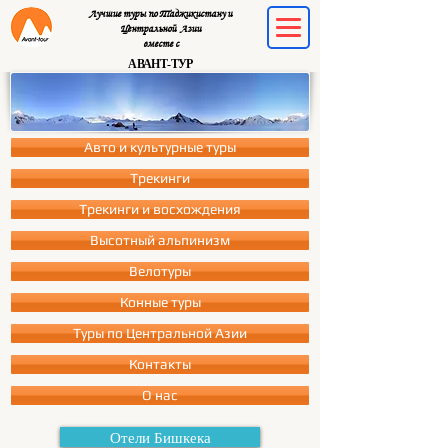
Лучшие туры по Таджикистану и
Центральной Азии
вместе с
АВАНТ-ТУР
Авто и культурные туры
Трекинги
Трекинги и восхождения
Высотный альпинизм
Велотуры
Конные туры
Туры по Центральной Азии
Контакты
О нас
Отели Бишкека